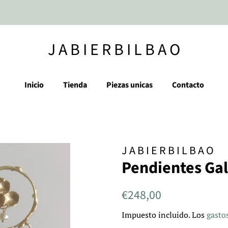
J A B I E R B I L B A O
Inicio
Tienda
Piezas unicas
Contacto
J A B I E R B I L B A O
Pendientes Gal
Precio
Precio
€248,00
habitual
de
Impuesto incluido. Los
gasto
venta