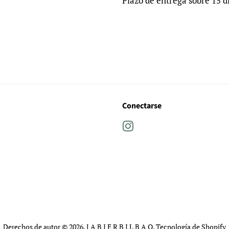
Plazo de entrega sobre 15 d
Conectarse
Instagram
Derechos de autor © 2026,
J A B I E R B I L B A O
.
Tecnología de Shopify